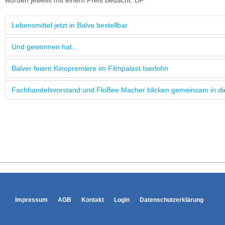
wurden jeweils mit einem Preis bedacht. DP
Lebensmittel jetzt in Balve bestellbar
Und gewonnen hat...
Balver feiern Kinopremiere im Filmpalast Iserlohn
Fachhandelsvorstand und FloBee Macher blicken gemeinsam in di
Impressum
AGB
Kontakt
Login
Datenschutzerklärung