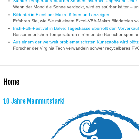
Starker Temperaturabfall bei Sonnenfinsternis: Ungewöhnlicher 
Wenn der Mond die Sonne verdeckt, wird es spürbar kälter – und
Bilddatei in Excel per Makro öffnen und anzeigen
Erfahren Sie, wie Sie mit einem Excel-VBA-Makro Bilddateien w
Irish-Folk-Festival in Balve: Tageskasse überrollt den Vorverkau
Bei sommerlichen Temperaturen strömten die Besucher spontan 
Aus einem der weltweit problematischsten Kunststoffe wird plöt
Forscher der Virginia Tech verwandeln schwer recycelbares PVC
Home
10 Jahre Mammutstark!