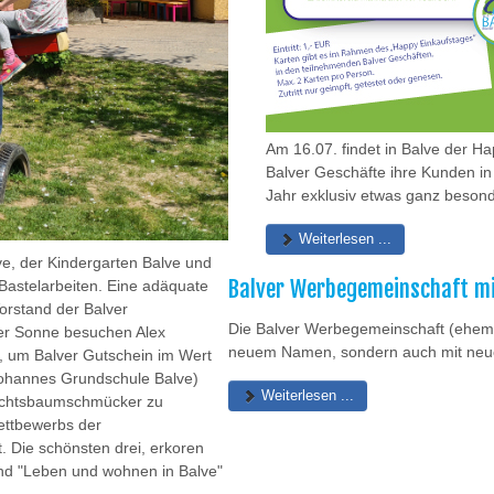
Am 16.07. findet in Balve der Ha
Balver Geschäfte ihre Kunden in
Jahr exklusiv etwas ganz beson
Weiterlesen ...
ve, der Kindergarten Balve und
Balver Werbegemeinschaft mi
Bastelarbeiten. Eine adäquate
orstand der Balver
Die Balver Werbegemeinschaft (ehemal
der Sonne besuchen Alex
neuem Namen, sondern auch mit neu
n, um Balver Gutschein im Wert
Johannes Grundschule Balve)
Weiterlesen ...
hnachtsbaumschmücker zu
ettbewerbs der
 Die schönsten drei, erkoren
und "Leben und wohnen in Balve"