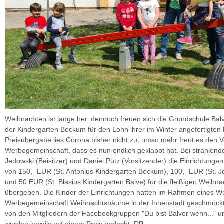
Weihnachten ist lange her, dennoch freuen sich die Grundschule Bal
der Kindergarten Beckum für den Lohn ihrer im Winter angefertigten 
Preisübergabe lies Corona bisher nicht zu, umso mehr freut es den V
Werbegemeinschaft, dass es nun endlich geklappt hat. Bei strahlen
Jedowski (Beisitzer) und Daniel Pütz (Vorsitzender) die Einrichtunge
von 150,- EUR (St. Antonius Kindergarten Beckum), 100,- EUR (St. 
und 50 EUR (St. Blasius Kindergarten Balve) für die fleißigen Wei
übergeben. Die Kinder der Einrichtungen hatten im Rahmen eines W
Werbegemeinschaft Weihnachtsbäume in der Innenstadt geschmückt.
von den Mitgliedern der Facebookgruppen "Du bist Balver wenn..." 