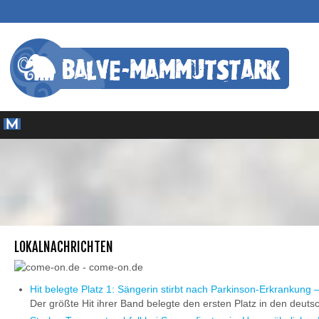
LOKALNACHRICHTEN
Hit belegte Platz 1: Sängerin stirbt nach Parkinson-Erkrankung 
Der größte Hit ihrer Band belegte den ersten Platz in den deuts