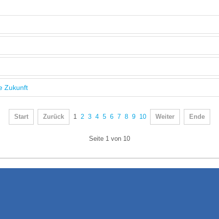
e Zukunft
Start
Zurück
1
2
3
4
5
6
7
8
9
10
Weiter
Ende
Seite 1 von 10