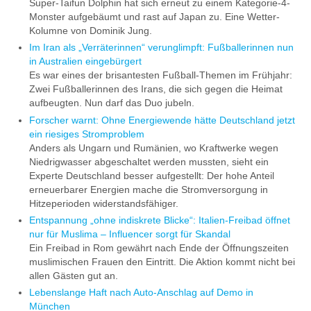
Super-Taifun Dolphin hat sich erneut zu einem Kategorie-4-
Monster aufgebäumt und rast auf Japan zu. Eine Wetter-
Kolumne von Dominik Jung.
Im Iran als „Verräterinnen“ verunglimpft: Fußballerinnen nun
in Australien eingebürgert
Es war eines der brisantesten Fußball-Themen im Frühjahr:
Zwei Fußballerinnen des Irans, die sich gegen die Heimat
aufbeugten. Nun darf das Duo jubeln.
Forscher warnt: Ohne Energiewende hätte Deutschland jetzt
ein riesiges Stromproblem
Anders als Ungarn und Rumänien, wo Kraftwerke wegen
Niedrigwasser abgeschaltet werden mussten, sieht ein
Experte Deutschland besser aufgestellt: Der hohe Anteil
erneuerbarer Energien mache die Stromversorgung in
Hitzeperioden widerstandsfähiger.
Entspannung „ohne indiskrete Blicke“: Italien-Freibad öffnet
nur für Muslima – Influencer sorgt für Skandal
Ein Freibad in Rom gewährt nach Ende der Öffnungszeiten
muslimischen Frauen den Eintritt. Die Aktion kommt nicht bei
allen Gästen gut an.
Lebenslange Haft nach Auto-Anschlag auf Demo in
München