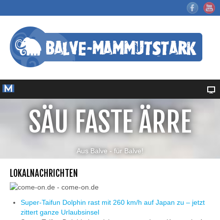
SÄU FASTE ÄRRE
Aus Balve - für Balve!
LOKALNACHRICHTEN
Super-Taifun Dolphin rast mit 260 km/h auf Japan zu – jetzt
zittert ganze Urlaubsinsel